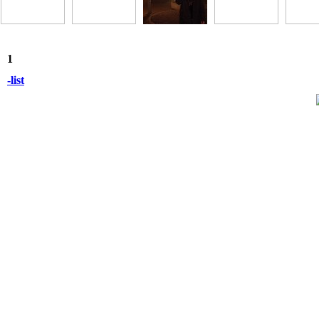
1
-list