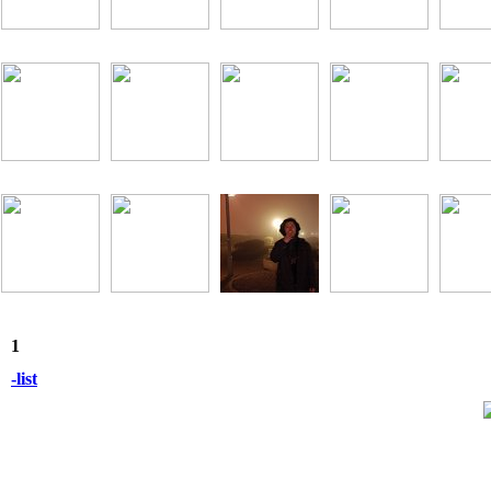
1
-list