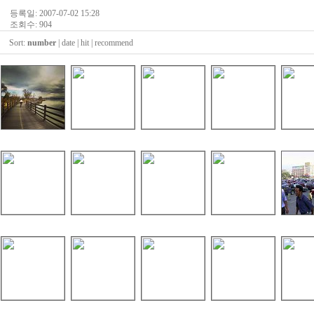
등록일: 2007-07-02 15:28
조회수: 904
Sort:
number
|
date
|
hit
|
recommend