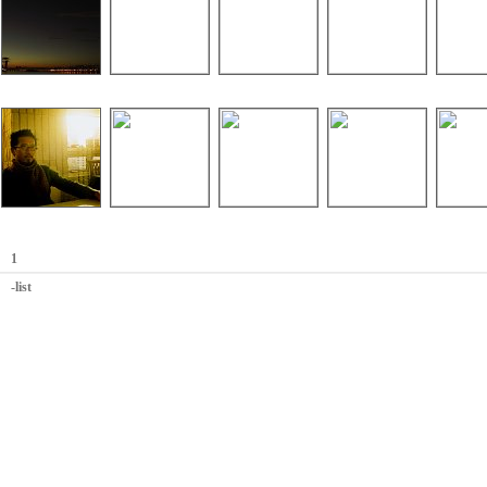
1
-list