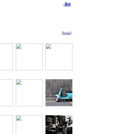
-list
[login]