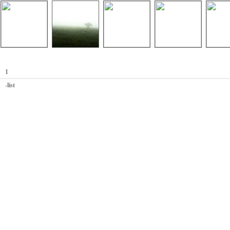
1
-list