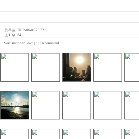
..
등록일: 2012-06-01 23:22
조회수: 641
Sort:
number
|
date
|
hit
|
recommend